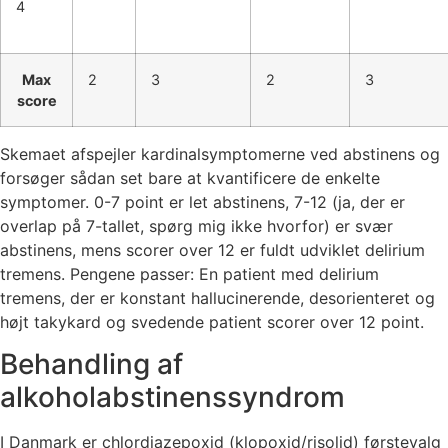
4
Max
2
3
2
3
score
Skemaet afspejler kardinalsymptomerne ved abstinens og
forsøger sådan set bare at kvantificere de enkelte
symptomer. 0-7 point er let abstinens, 7-12 (ja, der er
overlap på 7-tallet, spørg mig ikke hvorfor) er svær
abstinens, mens scorer over 12 er fuldt udviklet delirium
tremens. Pengene passer: En patient med delirium
tremens, der er konstant hallucinerende, desorienteret og
højt takykard og svedende patient scorer over 12 point.
Behandling af
alkoholabstinenssyndrom
I Danmark er chlordiazepoxid (klopoxid/risolid) førstevalg