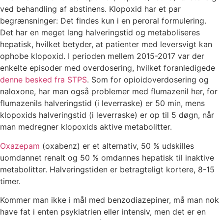
ved behandling af abstinens. Klopoxid har et par
begrænsninger: Det findes kun i en peroral formulering.
Det har en meget lang halveringstid og metaboliseres
hepatisk, hvilket betyder, at patienter med leversvigt kan
ophobe klopoxid. I perioden mellem 2015-2017 var der
enkelte episoder med overdosering, hvilket foranledigede
denne besked fra STPS
. Som for opioidoverdosering og
naloxone, har man også problemer med flumazenil her, for
flumazenils halveringstid (i leverraske) er 50 min, mens
klopoxids halveringstid (i leverraske) er op til 5 døgn, når
man medregner klopoxids aktive metabolitter.
Oxazepam
(oxabenz) er et alternativ, 50 % udskilles
uomdannet renalt og 50 % omdannes hepatisk til inaktive
metabolitter. Halveringstiden er betragteligt kortere, 8-15
timer.
Kommer man ikke i mål med benzodiazepiner, må man nok
have fat i enten psykiatrien eller intensiv, men det er en