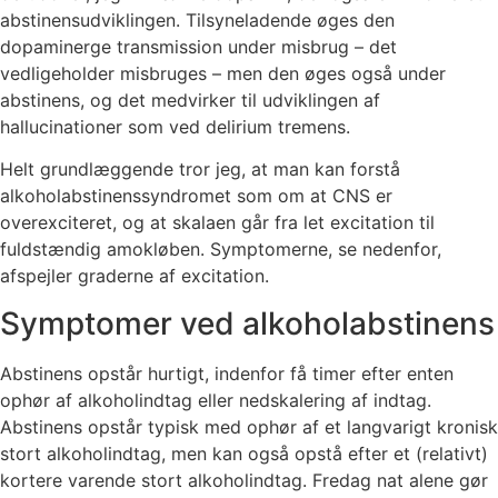
abstinensudviklingen. Tilsyneladende øges den
dopaminerge transmission under misbrug – det
vedligeholder misbruges – men den øges også under
abstinens, og det medvirker til udviklingen af
hallucinationer som ved delirium tremens.
Helt grundlæggende tror jeg, at man kan forstå
alkoholabstinenssyndromet som om at CNS er
overexciteret, og at skalaen går fra let excitation til
fuldstændig amokløben. Symptomerne, se nedenfor,
afspejler graderne af excitation.
Symptomer ved alkoholabstinens
Abstinens opstår hurtigt, indenfor få timer efter enten
ophør af alkoholindtag eller nedskalering af indtag.
Abstinens opstår typisk med ophør af et langvarigt kronisk
stort alkoholindtag, men kan også opstå efter et (relativt)
kortere varende stort alkoholindtag. Fredag nat alene gør