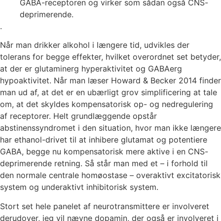
GABA-receptoren og virker som sådan også CNS-
deprimerende.
.
Når man drikker alkohol i længere tid, udvikles der
tolerans for begge effekter, hvilket overordnet set betyder,
at der er glutaminerg hyperaktivitet og GABAerg
hypoaktivitet. Når man læser Howard & Becker 2014 finder
man ud af, at det er en ubærligt grov simplificering at tale
om, at det skyldes kompensatorisk op- og nedregulering
af receptorer. Helt grundlæggende
opstår
a
bstinenssyndromet
i den situation, hvor man ikke længere
har ethanol-drivet til at inhibere glutamat og potentiere
GABA, begge nu kompensatorisk mere aktive i en CNS-
deprimerende retning. Så står man med et – i forhold til
den normale centrale homøostase – overaktivt excitatorisk
system og underaktivt inhibitorisk system.
Stort set hele panelet af neurotransmittere er involveret
derudover, jeg vil nævne dopamin, der også er
involveret i