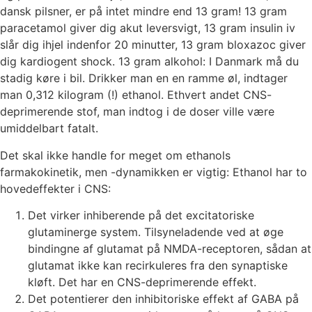
dansk pilsner, er på intet mindre end 13 gram! 13 gram
paracetamol giver dig akut leversvigt, 13 gram insulin iv
slår dig ihjel indenfor 20 minutter, 13 gram bloxazoc giver
dig kardiogent shock. 13 gram alkohol: I Danmark må du
stadig køre i bil. Drikker man en en ramme øl, indtager
man 0,312 kilogram (!) ethanol. Ethvert andet CNS-
deprimerende stof, man indtog i de doser ville være
umiddelbart fatalt.
Det skal ikke handle for meget om ethanols
farmakokinetik, men -dynamikken er vigtig: Ethanol har to
hovedeffekter i CNS:
Det virker inhiberende på det excitatoriske
glutaminerge system. Tilsyneladende ved at øge
bindingne af glutamat på NMDA-receptoren, sådan at
glutamat ikke kan recirkuleres fra den synaptiske
kløft. Det har en CNS-deprimerende effekt.
Det potentierer den inhibitoriske effekt af GABA på