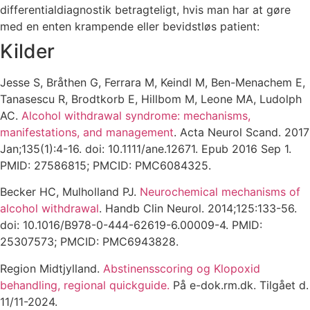
differentialdiagnostik betragteligt, hvis man har at gøre
med en enten krampende eller bevidstløs patient:
Kilder
Jesse S, Bråthen G, Ferrara M, Keindl M, Ben-Menachem E,
Tanasescu R, Brodtkorb E, Hillbom M, Leone MA, Ludolph
AC.
Alcohol withdrawal syndrome: mechanisms,
manifestations, and management
. Acta Neurol Scand. 2017
Jan;135(1):4-16. doi: 10.1111/ane.12671. Epub 2016 Sep 1.
PMID: 27586815; PMCID: PMC6084325.
Becker HC, Mulholland PJ.
Neurochemical mechanisms of
alcohol withdrawal
. Handb Clin Neurol. 2014;125:133-56.
doi: 10.1016/B978-0-444-62619-6.00009-4. PMID:
25307573; PMCID: PMC6943828.
Region Midtjylland.
Abstinensscoring og Klopoxid
behandling, regional quickguide.
På e-dok.rm.dk. Tilgået d.
11/11-2024.