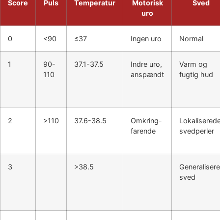
Score
Puls
Temperatur
Motorisk
Sved
uro
0
<90
≤37
Ingen uro
Normal
1
90-
37.1-37.5
Indre uro,
Varm og
110
anspændt
fugtig hud
2
>110
37.6-38.5
Omkring-
Lokalisered
farende
svedperler
3
>38.5
Generalisere
sved