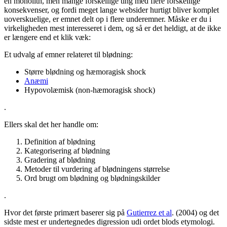
en monolith, men mange forskellige ting med flere forskellige
konsekvenser, og fordi meget lange websider hurtigt bliver komplet
uoverskuelige, er emnet delt op i flere underemner. Måske er du i
virkeligheden mest interesseret i dem, og så er det heldigt, at de ikke
er længere end et klik væk:
Et udvalg af emner relateret til blødning:
Større blødning og hæmoragisk shock
Anæmi
Hypovolæmisk (non-hæmoragisk shock)
.
Ellers skal det her handle om:
Definition af blødning
Kategorisering af blødning
Gradering af blødning
Metoder til vurdering af blødningens størrelse
Ord brugt om blødning og blødningskilder
.
Hvor det første primært baserer sig på
Gutierrez et al
. (2004) og det
sidste mest er undertegnedes digression udi ordet blods etymologi.