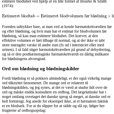
estimere blodtabet ved hjælp af en lille formel af Bourke & Smith
(1974):
Estimeret blodtab
Hæmatokrit, før
Hæmatokrit, efter
=
Estimeret blodvolumen før blødning
)
×
ln
(
ø
ø
Formlen udtrykker bare, at man ved at kende hæmatokritværdien før
og efter blødning, og hvis man har et estimat for blodvolumen før
blødning, så kan man estimere blodtabet. Det kræver, at den
effektive volumen er ført tilbage til normal, og at der ikke er tabt
store mængder væske til andre rum (fx ud i intersticiet eller med
urinen). I så fald stiger hæmotokritværdien på grund af dehydrering,
og så er den posthæmoragiske hæmatokritværdi en dårlig indikator
for blødningens alvorsgrad.
Ord om blødning og blødningskilder
Fordi blødning er så pokkers almindeligt, er der også virkelig mange
ord tilknyttet fænomenet. De mange ord er relateret til
blødningskilden, og jeg synes, at det er værd at studse lidt over de
ord og måske endda konsultere en ordbog. Det lægelatinske har i
noget omfang overtaget det danske sprog så meget, at danske ord er
helt fortrængt. Jeg anede for eksempel ikke, at et hæmatom faktisk
er en blodsæk. For at du slipper for at sidde og slå op, følger her
frugterne af ordbogsopslag: