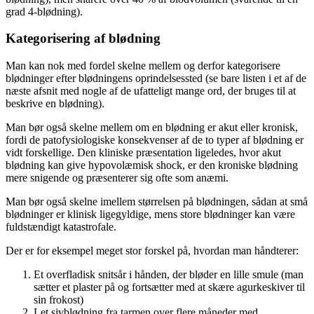
grad 4-blødning).
Kategorisering af blødning
Man kan nok med fordel skelne mellem og derfor kategorisere
blødninger efter blødningens oprindelsessted (se bare listen i et af de
næste afsnit med nogle af de ufatteligt mange ord, der bruges til at
beskrive en blødning).
Man bør også skelne mellem om en blødning er akut eller kronisk,
fordi de patofysiologiske konsekvenser af de to typer af blødning er
vidt forskellige. Den kliniske præsentation ligeledes, hvor akut
blødning kan give hypovolæmisk shock, er den kroniske blødning
mere snigende og præsenterer sig ofte som anæmi.
Man bør også skelne imellem størrelsen på blødningen, sådan at små
blødninger er klinisk ligegyldige, mens store blødninger kan være
fuldstændigt katastrofale.
Der er for eksempel meget stor forskel på, hvordan man håndterer:
Et overfladisk snitsår i hånden, der bløder en lille smule (man
sætter et plaster på og fortsætter med at skære agurkeskiver til
sin frokost)
Let sivblødning fra tarmen over flere måneder med