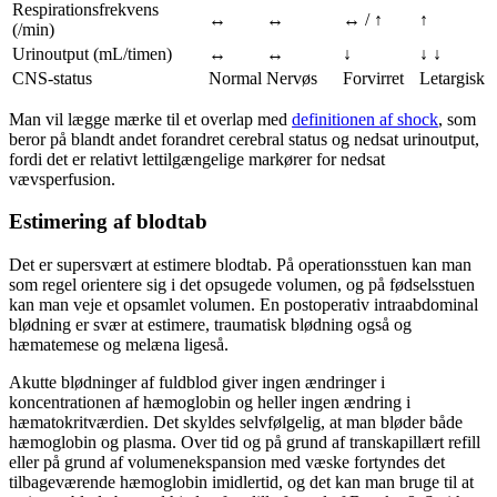
Respirationsfrekvens
↔
↔
↔ / ↑
↑
(/min)
Urinoutput (mL/timen)
↔
↔
↓
↓ ↓
CNS-status
Normal
Nervøs
Forvirret
Letargisk
Man vil lægge mærke til et overlap med
definitionen af shock
, som
beror på blandt andet forandret cerebral status og nedsat urinoutput,
fordi det er relativt lettilgængelige markører for nedsat
vævsperfusion.
Estimering af blodtab
Det er supersvært at estimere blodtab. På operationsstuen kan man
som regel orientere sig i det opsugede volumen, og på fødselsstuen
kan man veje et opsamlet volumen. En postoperativ intraabdominal
blødning er svær at estimere, traumatisk blødning også og
hæmatemese og melæna ligeså.
Akutte blødninger af fuldblod giver ingen ændringer i
koncentrationen af hæmoglobin og heller ingen ændring i
hæmatokritværdien. Det skyldes selvfølgelig, at man bløder både
hæmoglobin og plasma. Over tid og på grund af transkapillært refill
eller på grund af volumenekspansion med væske fortyndes det
tilbageværende hæmoglobin imidlertid, og det kan man bruge til at