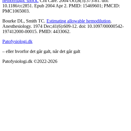
hemorrhagic shock.
Crit Care. 2004 Oct;8(5):373-81. doi:
10.1186/cc2851. Epub 2004 Apr 2. PMID: 15469601; PMCID:
PMC1065003.
Bourke DL, Smith TC.
Estimating allowable hemodilution
.
Anesthesiology. 1974 Dec;41(6):609-12. doi: 10.1097/00000542-
197412000-00015. PMID: 4433062.
Patofysiologi.dk
– eller hvorfor det går galt, når det går galt
Patofysiologi.dk ©2022-2026