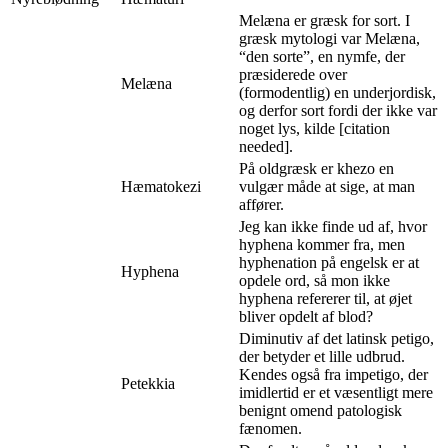
Melæna er græsk for sort. I
græsk mytologi var Melæna,
“den sorte”, en nymfe, der
præsiderede over
Melæna
(formodentlig) en underjordisk,
og derfor sort fordi der ikke var
noget lys, kilde [citation
needed].
På oldgræsk er khezo en
Hæmatokezi
vulgær måde at sige, at man
affører.
Jeg kan ikke finde ud af, hvor
hyphena kommer fra, men
hyphenation på engelsk er at
Hyphena
opdele ord, så mon ikke
hyphena refererer til, at øjet
bliver opdelt af blod?
Diminutiv af det latinsk petigo,
der betyder et lille udbrud.
Kendes også fra impetigo, der
Petekkia
imidlertid er et væsentligt mere
benignt omend patologisk
fænomen.