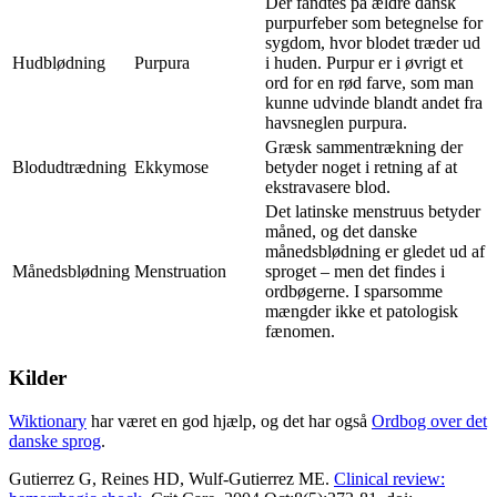
Der fandtes på ældre dansk
purpurfeber som betegnelse for
sygdom, hvor blodet træder ud
Hudblødning
Purpura
i huden. Purpur er i øvrigt et
ord for en rød farve, som man
kunne udvinde blandt andet fra
havsneglen purpura.
Græsk sammentrækning der
Blodudtrædning
Ekkymose
betyder noget i retning af at
ekstravasere blod.
Det latinske menstruus betyder
måned, og det danske
månedsblødning er gledet ud af
Månedsblødning
Menstruation
sproget – men det findes i
ordbøgerne. I sparsomme
mængder ikke et patologisk
fænomen.
Kilder
Wiktionary
har været en god hjælp, og det har også
Ordbog over det
danske sprog
.
Gutierrez G, Reines HD, Wulf-Gutierrez ME.
Clinical review: