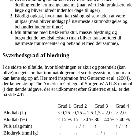
dertilhørende jernmangelanæmi (man går til sin praktiserende
læge og bliver udredt indenfor dage til uger)
Blodigt opkast, hvor man kan stå og gå selv uden at være
utilpas (man bliver indlagt på nærmeste akutmodtagelse og
behandlet indenfor timer)
Multitraume med bækkenfraktur, massiv blødning og
begyndende bevidsthedstab (man bliver transporteret til
nærmeste traumecenter og behandlet med det samme).
Sværhedsgrad af blødning
I de sidste to tilfælde, hvor blødningen er akut og potentielt (kan
blive) meget stor, har traumatologerne et scoringssystem, som man
kan læne sig op af. Her med inspiration fra: Gutierrez et al. (2004),
der læner sig op The American College of Surgeons’ ATLS manual
(i den tiende udgave, der er udkommet efter Gutierrez et al., er det
på side 49).
Grad 1
Grad 2
Grad 3
Grad 4
Blodtab (L)
< 0,75
0,75 – 1,5
1,5 – 2,0
> 2,0
Blodtab (%)
< 15 %
15 – 30 %
30 – 40 %
> 40 %
Puls (slag/min)
↔
↔ / ↑
↑
↑ / ↑ ↑
Blodtryk (mmHg)
↔
↔
↔ / ↓
↓