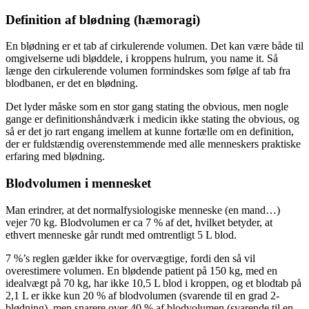
Definition af blødning (hæmoragi)
En blødning er et tab af cirkulerende volumen. Det kan være både til
omgivelserne udi bløddele, i kroppens hulrum, you name it. Så
længe den cirkulerende volumen formindskes som følge af tab fra
blodbanen, er det en blødning.
Det lyder måske som en stor gang stating the obvious, men nogle
gange er definitionshåndværk i medicin ikke stating the obvious, og
så er det jo rart engang imellem at kunne fortælle om en definition,
der er fuldstændig overenstemmende med alle menneskers praktiske
erfaring med blødning.
Blodvolumen i mennesket
Man erindrer, at det normalfysiologiske menneske (en mand…)
vejer 70 kg. Blodvolumen er ca 7 % af det, hvilket betyder, at
ethvert menneske går rundt med omtrentligt 5 L blod.
7 %’s reglen gælder ikke for overvægtige, fordi den så vil
overestimere volumen. En blødende patient på 150 kg, med en
idealvægt på 70 kg, har ikke 10,5 L blod i kroppen, og et blodtab på
2,1 L er ikke kun 20 % af blodvolumen (svarende til en grad 2-
blødning), men snarere over 40 % af blodvolumen (svarende til en