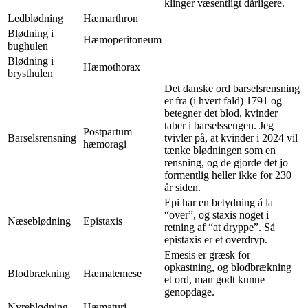
klinger væsentligt dårligere.
Ledblødning
Hæmarthron
Blødning i
Hæmoperitoneum
bughulen
Blødning i
Hæmothorax
brysthulen
Det danske ord barselsrensning
er fra (i hvert fald) 1791 og
betegner det blod, kvinder
taber i barselssengen. Jeg
Postpartum
Barselsrensning
tvivler på, at kvinder i 2024 vil
hæmoragi
tænke blødningen som en
rensning, og de gjorde det jo
formentlig heller ikke for 230
år siden.
Epi har en betydning á la
“over”, og staxis noget i
Næseblødning
Epistaxis
retning af “at dryppe”. Så
epistaxis er et overdryp.
Emesis er græsk for
opkastning, og blodbrækning
Blodbrækning
Hæmatemese
et ord, man godt kunne
genopdage.
Nyreblødning
Hæmaturi