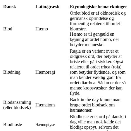
Dansk
Latin/græsk
Etymologiske bemærkninger
Ordet blod er af oldnordisk og
germansk oprindelse og
formentlig relateret til ordet
Blod
Hæmo
blomstre.
Hæmo er til gengæld en
bøjning af ordet homo, der
betyder menneske.
Ragia er en variant over et
oldgræsk ord, der betyder at
briste eller gå i stykker. Også
relateret til ordet rrhea (roia),
Blødning
Hæmoragi
som betyder flydende, og som
man kender vældig godt fra
ordet diarrhea. Sådan er der så
mange kropsvæsker, der kan
flyde.
Back in the day kunne man
Blodansamling
Hæmatom
bruge ordet blodsæk om
(eller blodsæk)
hæmatomer.
Blodhoste er et ord på dansk, i
dag ville man nok kalde det
Blodhoste
Hæmoptyse
blodigt opspyt, selvom det