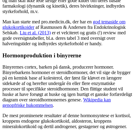
og man skal ikke lede længe efter gode kilder om deres basale
farmakologi (dynamik og kinetik), deres bivirkninger, indbyrdes
styrkeforhold, m.v.
Man kan starte med pro.medicin.dk, der har en
god temaside om
glukokortikoider
af Rasmussen & Andersen fra Endokrinologisk
Selskab.
Liu et al. (2013)
er et velciteret og gratis (!) review med
gode oversigtstabeller, bl.a. deres tabel 3 med oversigt over
halveringstider og indbyrdes styrkeforhold er handy.
Hormonproduktion i binyrerne
Binyrernes cortex, barken på dansk, producerer hormoner.
Binyrebarkens hormoner er steroidhormoner, det vil sige de bygger
på en kemisk base af kolesterol, der først får kløvet en længere
sidekæde af og herefter undergår én eller flere enzymatiske
processer til specifikke steroidhormoner. Den flittige student vil
huske at have forsøgt at huske og igen hurtigt et ganske forfærdeligt
diagram over steroidhormonernes genese.
Wikipedia kan
genopfriske hukommelsen
.
De mest prominenete resultater af denne hormonsyntese er kortisol,
kroppens endogene glukokortikoid, aldosteron, kroppens
mineralokortikoid og dertil androgener, gestagener og østrogener.