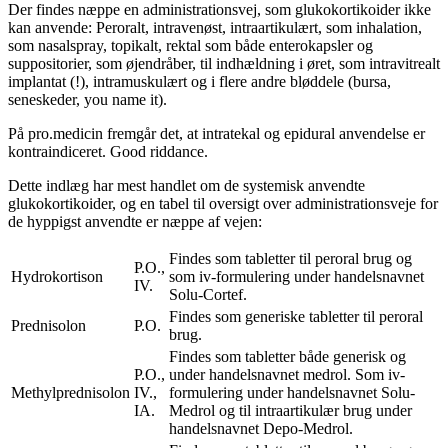
Der findes næppe en administrationsvej, som glukokortikoider ikke
kan anvende: Peroralt, intravenøst, intraartikulært, som inhalation,
som nasalspray, topikalt, rektal som både enterokapsler og
suppositorier, som øjendråber, til indhældning i øret, som intravitrealt
implantat (!), intramuskulært og i flere andre bløddele (bursa,
seneskeder, you name it).
På pro.medicin fremgår det, at intratekal og epidural anvendelse er
kontraindiceret. Good riddance.
Dette indlæg har mest handlet om de systemisk anvendte
glukokortikoider, og en tabel til oversigt over administrationsveje for
de hyppigst anvendte er næppe af vejen:
Findes som tabletter til peroral brug og
P.O.,
Hydrokortison
som iv-formulering under handelsnavnet
IV.
Solu-Cortef.
Findes som generiske tabletter til peroral
Prednisolon
P.O.
brug.
Findes som tabletter både generisk og
P.O.,
under handelsnavnet medrol. Som iv-
Methylprednisolon
IV.,
formulering under handelsnavnet Solu-
IA.
Medrol og til intraartikulær brug under
handelsnavnet Depo-Medrol.