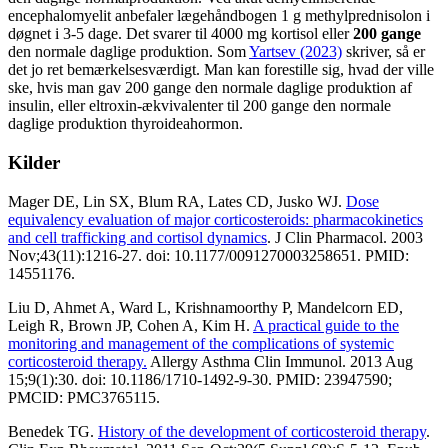
encephalomyelit anbefaler lægehåndbogen 1 g methylprednisolon i
døgnet i 3-5 dage. Det svarer til 4000 mg kortisol eller
200 gange
den normale daglige produktion.
Som
Yartsev (2023)
skriver, så er
det jo ret bemærkelsesværdigt. Man kan forestille sig, hvad der ville
ske, hvis man gav 200 gange den normale daglige produktion af
insulin, eller eltroxin-ækvivalenter til 200 gange den normale
daglige produktion thyroideahormon.
Kilder
Mager DE, Lin SX, Blum RA, Lates CD, Jusko WJ.
Dose
equivalency evaluation of major corticosteroids: pharmacokinetics
and cell trafficking and cortisol dynamics
. J Clin Pharmacol. 2003
Nov;43(11):1216-27. doi: 10.1177/0091270003258651. PMID:
14551176.
Liu D, Ahmet A, Ward L, Krishnamoorthy P, Mandelcorn ED,
Leigh R, Brown JP, Cohen A, Kim H.
A practical guide to the
monitoring and management of the complications of systemic
corticosteroid therapy.
Allergy Asthma Clin Immunol. 2013 Aug
15;9(1):30. doi: 10.1186/1710-1492-9-30. PMID: 23947590;
PMCID: PMC3765115.
Benedek TG.
History of the development of corticosteroid therapy
.