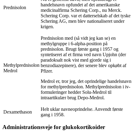
handelsnavn opfundet af det amerikanske
Prednisolon
medicinalfirma Schering Corp., nu Merck.
Schering Corp. var et datterselskab af det tyske
Schering AG, men blev nationaliseret under
krigen.
Prednisolon med (så vidt jeg kan se) en
methylgruppe i 6-alpha-position på
prednisolon. Brugt første gang i 1957 og
syntetiseret af et firma ved navn Upjohn (der
paradoksalt nok vist med gjorde sig i
Methylprednisolon
benzodiazepinere), der senere blev opkøbt af
Medrol
Pfizer.
Medrol er, tror jeg, det oprindelige handelsnavn
for methylprednisolon. Methylprednisolon i iv-
formuleringer hedder Solu-Medrol til
intraartikulær brug Depo-Medrol.
Helt uklar navneoprindelse. Anvendt første
Dexamethason
gang i 1958.
Administrationsveje for glukokortikoider