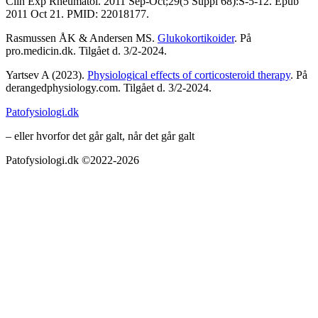
Clin Exp Rheumatol. 2011 Sep-Oct;29(5 Suppl 68):S-5-12. Epub
2011 Oct 21. PMID: 22018177.
Rasmussen ÅK & Andersen MS.
Glukokortikoider
. På
pro.medicin.dk. Tilgået d. 3/2-2024.
Yartsev A (2023).
Physiological effects of corticosteroid therapy
. På
derangedphysiology.com. Tilgået d. 3/2-2024.
Patofysiologi.dk
– eller hvorfor det går galt, når det går galt
Patofysiologi.dk ©2022-2026