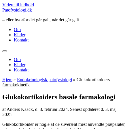
Videre til indhold
Patofysiologi.dk
– eller hvorfor det går galt, når det går galt
Om
Kilder
Kontakt
Om
Kilder
Kontakt
Hjem
»
Endokrinologisk patofysiologi
» Glukokortikoiders
farmakokinetik
Glukokortikoiders basale farmakologi
af Anders Kaack, d. 3. februar 2024. Senest opdateret d. 3. maj
2025
Glukokortikoider er nogle af de suverænt mest anvendte præparater,