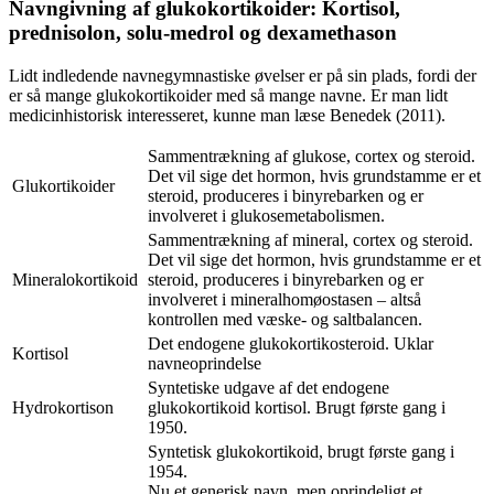
Navngivning af glukokortikoider: Kortisol,
prednisolon, solu-medrol og dexamethason
Lidt indledende navnegymnastiske øvelser er på sin plads, fordi der
er så mange glukokortikoider med så mange navne. Er man lidt
medicinhistorisk interesseret, kunne man læse Benedek (2011).
Sammentrækning af glukose, cortex og steroid.
Det vil sige det hormon, hvis grundstamme er et
Glukortikoider
steroid, produceres i binyrebarken og er
involveret i glukosemetabolismen.
Sammentrækning af mineral, cortex og steroid.
Det vil sige det hormon, hvis grundstamme er et
Mineralokortikoid
steroid, produceres i binyrebarken og er
involveret i mineralhomøostasen – altså
kontrollen med væske- og saltbalancen.
Det endogene glukokortikosteroid. Uklar
Kortisol
navneoprindelse
Syntetiske udgave af det endogene
Hydrokortison
glukokortikoid kortisol. Brugt første gang i
1950.
Syntetisk glukokortikoid, brugt første gang i
1954.
Nu et generisk navn, men oprindeligt et