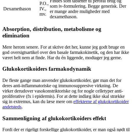
Findes som tabletter til peroral brug og
P.O.,
som iv-formulering. Begge generisk. Der
Dexamethason
IV.,
er mange andre muligheder med
mv.
dexamethason.
Absorption, distribution, metabolisme og
elimination
Mere herom senere. For at skrive det her, kunne jeg godt bruge en
god oversigtsartikel over den basale farmakokinetik, og den har ikke
været helt nem at finde. Har du én liggende, modtager jeg gerne.
Glukokortikoiders farmakodynamik
De fleste gange man anvender glukokortikoider, gør man det for
deres anti-inflammatoriske og immunosuppresive virkning. De
virker derudover vasokonstriktoriske og for nogle celletyper anti-
proliferative (fx i epidermis). For at dette indlæg ikke skal strække
sig in extremus, kan du læse mere om
effekterne af glukokortikoider
andetsteds
.
Sammenligning af glukokortikoiders effekt
Fordi der er rigeligt forskellige glukokortikoider, er man også nødt til