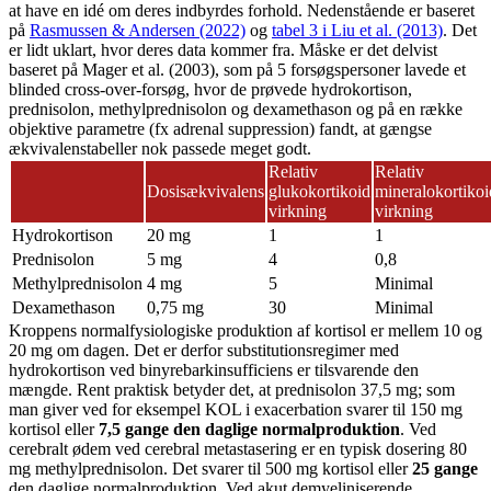
at have en idé om deres indbyrdes forhold. Nedenstående er baseret
på
Rasmussen & Andersen (2022)
og
tabel 3 i Liu et al. (2013)
. Det
er lidt uklart, hvor deres data kommer fra. Måske er det delvist
baseret på Mager et al. (2003), som på 5 forsøgspersoner lavede et
blinded cross-over-forsøg, hvor de prøvede hydrokortison,
prednisolon, methylprednisolon og dexamethason og på en række
objektive parametre (fx adrenal suppression) fandt, at gængse
ækvivalenstabeller nok passede meget godt.
Relativ
Relativ
Dosisækvivalens
glukokortikoid
mineralokortikoi
virkning
virkning
Hydrokortison
20 mg
1
1
Prednisolon
5 mg
4
0,8
Methylprednisolon
4 mg
5
Minimal
Dexamethason
0,75 mg
30
Minimal
Kroppens normalfysiologiske produktion af kortisol er mellem 10 og
20 mg om dagen. Det er derfor substitutionsregimer med
hydrokortison ved binyrebarkinsufficiens er tilsvarende den
mængde.
Rent praktisk betyder det, at prednisolon 37,5 mg; som
man giver ved for eksempel KOL i exacerbation svarer til 150 mg
kortisol eller
7,5 gange den daglige normalproduktion
.
Ved
cerebralt ødem ved cerebral metastasering er en typisk dosering 80
mg methylprednisolon. Det svarer til 500 mg kortisol eller
25 gange
den daglige normalproduktion.
Ved akut demyeliniserende